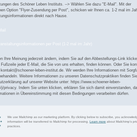
tungen des Schöner Leben Instituts. --> Wählen Sie dazu "E-Mail". Mit der
hen Option "Flyer-Zusendung per Post", schicken wir Ihnen ca. 1-2 mal im Ja
tungsinformationen direkt nach Hause.
Mail
anstaltungsinformationen per Post (1-2 mal im Jahr)
n Ihre Meinung jederzeit ändern, indem Sie auf den Abbestellungs-Link klick
r Fußzeile jeder E-Mail, die Sie von uns erhalten, finden können. Oder Sie kon
 kontakt@schoener-leben-institut.de. Wir werden Ihre Informationen mit Sorgf
ehandeln. Weitere Informationen zu unseren Datenschutzpraktiken finden Sie
tzerklärung auf unserer Website unter: https://www.schoener-leben-
de/j/privacy. Indem Sie unten klicken, erklären Sie sich damit einverstanden, d
rmationen in Übereinstimmung mit diesen Bedingungen verarbeiten dürfen.
We use Mailchimp as our marketing platform. By clicking below to subscribe, you acknowled
information will be transferred to Mailchimp for processing.
Learn more
about Mailchimp's pri
practices.