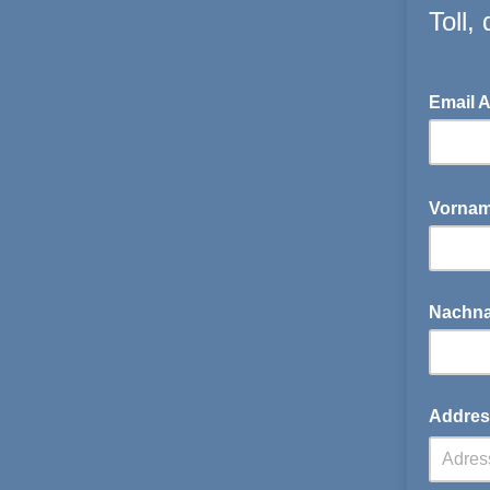
Toll,
Email 
Vorna
Nachn
Addres