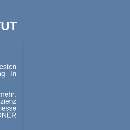
TUT
esten
ng in
mehr,
izienz
iesse
HÖNER