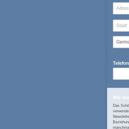
Telefo
Wie dü
Das Schön
verwenden
Newslette
Beziehung
manchmal 