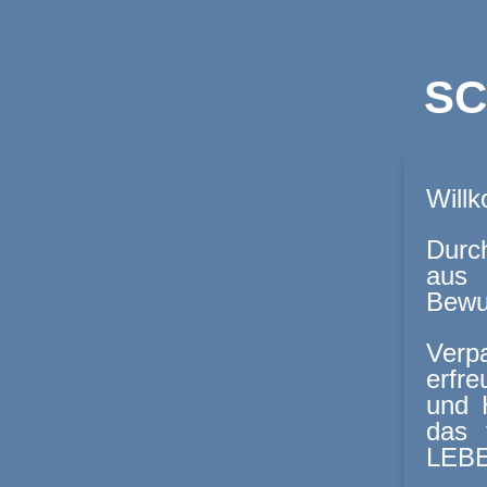
SC
Will
Durc
aus 
Bewu
Verp
erfre
und 
das 
LEBE