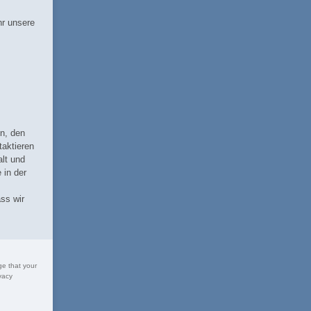
hr unsere
en, den
taktieren
alt und
 in der
ass wir
ge that your
vacy