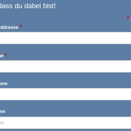
 dass du dabei bist!
*
P
*
Addresse
*
me
ame
se