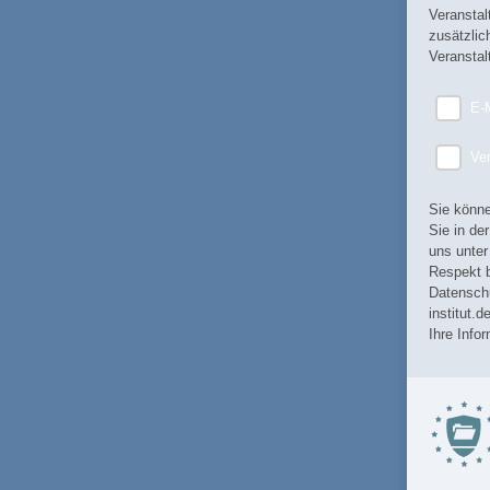
Veranstal
zusätzlic
Veranstal
E-
Ver
Sie könne
Sie in de
uns unter
Respekt b
Datenschu
institut.
Ihre Info