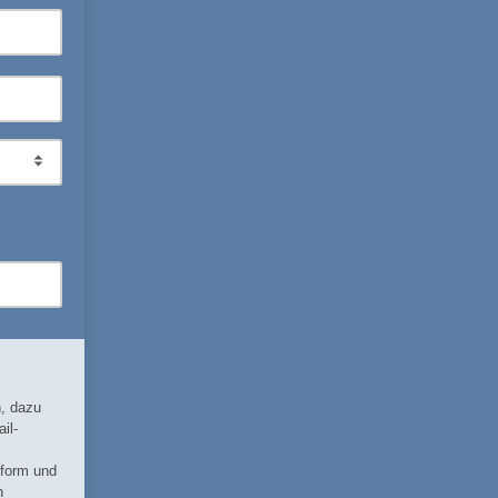
n, dazu
il-
tform und
n